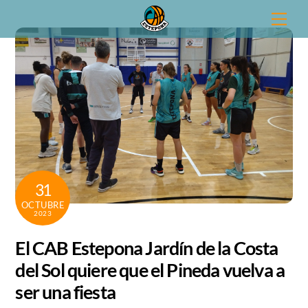
Skip
Men
to
content
31
OCTUBRE
2023
El CAB Estepona Jardín de la Costa
del Sol quiere que el Pineda vuelva a
ser una fiesta