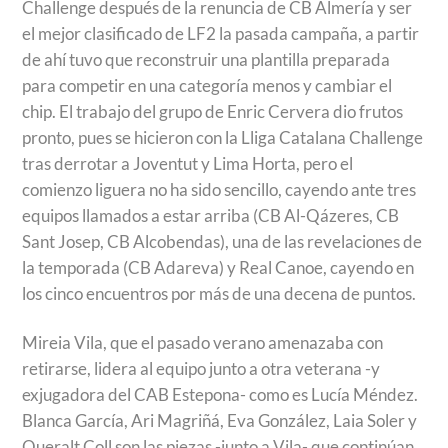
Challenge después de la renuncia de CB Almería y ser
el mejor clasificado de LF2 la pasada campaña, a partir
de ahí tuvo que reconstruir una plantilla preparada
para competir en una categoría menos y cambiar el
chip. El trabajo del grupo de Enric Cervera dio frutos
pronto, pues se hicieron con la Lliga Catalana Challenge
tras derrotar a Joventut y Lima Horta, pero el
comienzo liguera no ha sido sencillo, cayendo ante tres
equipos llamados a estar arriba (CB Al-Qázeres, CB
Sant Josep, CB Alcobendas), una de las revelaciones de
la temporada (CB Adareva) y Real Canoe, cayendo en
los cinco encuentros por más de una decena de puntos.
Mireia Vila, que el pasado verano amenazaba con
retirarse, lidera al equipo junto a otra veterana -y
exjugadora del CAB Estepona- como es Lucía Méndez.
Blanca García, Ari Magriñá, Eva González, Laia Soler y
Queralt Coll son las piezas -junto a Vila- que continúan