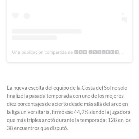
Una publicación compartida de 🅲🅰🅱 🅴🆂🆃🅴🅿🅾🅽🅰 (@cabestepona)
La nueva escolta del equipo de la Costa del Sol no solo
finalizó la pasada temporada con uno de los mejores
diez porcentajes de acierto desde más allá del arco en
la liga universitaria, firmó ese 44,9% siendo la jugadora
que más triples anotó durante la temporada: 128 en los
38 encuentros que disputó.