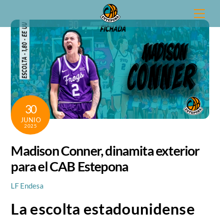
Skip
Men
to
content
30
JUNIO
2025
Madison Conner, dinamita exterior
para el CAB Estepona
LF Endesa
La escolta estadounidense