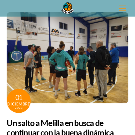
Skip
Men
to
content
01
DICIEMBRE
2023
Un salto a Melilla en busca de
continuar con la buena dinámica