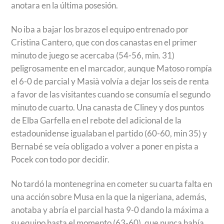
anotara en la última posesión.
No iba a bajar los brazos el equipo entrenado por
Cristina Cantero, que con dos canastas en el primer
minuto de juego se acercaba (54-56, min. 31)
peligrosamente en el marcador, aunque Matoso rompía
el 6-0 de parcial y Masià volvía a dejar los seis de renta
a favor de las visitantes cuando se consumía el segundo
minuto de cuarto. Una canasta de Cliney y dos puntos
de Elba Garfella en el rebote del adicional de la
estadounidense igualaban el partido (60-60, min 35) y
Bernabé se veía obligado a volver a poner en pista a
Pocek con todo por decidir.
No tardó la montenegrina en cometer su cuarta falta en
una acción sobre Musa en la que la nigeriana, además,
anotaba y abría el parcial hasta 9-0 dando la máxima a
su equipo hasta el momento (63-60), que nunca había