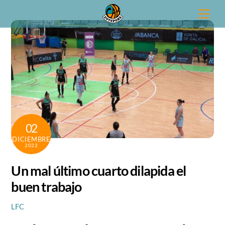
Skip
Men
to
content
02
DICIEMBRE
2022
Un mal último cuarto dilapida el
buen trabajo
LFC