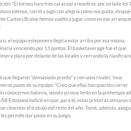
ón: “El torneo tuvo tres caras para nosotras: por un lado los 
tuvo intenso, corrió y jugó con alegría como nos gusta; despué
ante Castors Braine hemos vuelto a jugar como en ese arranqu
.
co, el equipo esteponero llegó a estar arriba por esa misma
inaría venciendo por 11 puntos. El basketaverage fue el que
rimera plaza por delante de las locales y cerrando la clasificac
ó que llegaron “demasiado pronto” y con unos rivales “muy
imeros pasos de su equipo: “Creo que ellas han querido correr
sin conocernos todavía, siendo yo muy lento en la pretemporad
CAB Estepona indició en que, para él, estas primeras semanas 
que cimentar el trabajo del resto del año. Tomé, además, asegu
 les permite dar pasos en su juego.