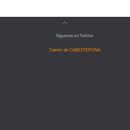
Back
To
Síguenos en Twitter
Top
Tweets de CABESTEPONA