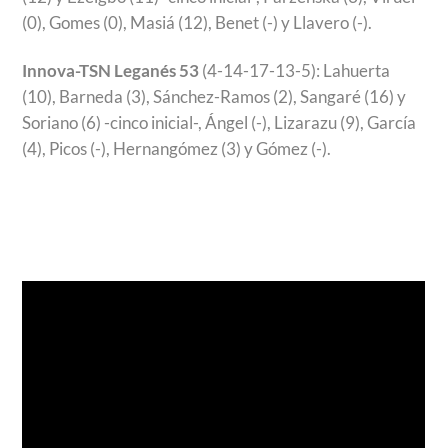
(0), Gomes (0), Masiá (12), Benet (-) y Llavero (-).
Innova-TSN Leganés 53
(4-14-17-13-5): Lahuerta
(10), Barneda (3), Sánchez-Ramos (2), Sangaré (16) y
Soriano (6) -cinco inicial-, Ángel (-), Lizarazu (9), García
(4), Picos (-), Hernangómez (3) y Gómez (-).