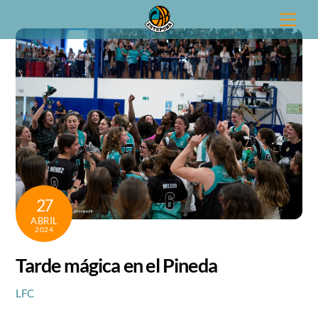
Skip
Men
to
content
27
ABRIL
2024
Tarde mágica en el Pineda
LFC