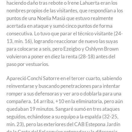
haciendo daño tras rebote o Irene Lahuerta eran los
nombres propios de las visitantes, que respondían a los
puntos de una Noelia Masiá que estuvo realmente
acertada en ataque y sumó cinco puntos de forma
consecutiva. Lo tuvo que parar el técnico visitante (24-
13, min. 16), logrando reaccionar de nuevo las suyas
para colocarse a seis, pero Ezeigbo y Oshlynn Brown
volvieron a poner en diez la renta (28-18) antes del
paso por vestuarios.
Apareció Conchi Satorre en el tercer cuarto, sabiendo
reinventarse y buscando penetraciones para intentar
romper a sus defensoras y ver aro o doblarla para una
compañera. 14 arriba, +10 en la eliminatoria, pero aún
quedaban 19 minutos. Sangaré sumó en tres ataques
seguidos, echándose a su equipo a la espalda (32-25,
min. 23), pero las exteriores del CAB Estepona Jardín
de la Costa del Sol seguían entonadas y la diferencia