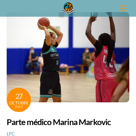
Skip
Men
to
content
27
OCTUBRE
2021
Parte médico Marina Markovic
LFC