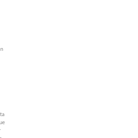
en
ta
que
r