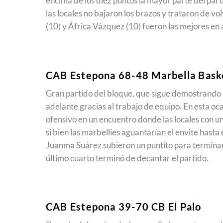
encima de los diez puntos la mayor parte del part
las locales no bajaron los brazos y trataron de vo
(10) y África Vázquez (10) fueron las mejores en
CAB Estepona 68-48 Marbella Bask
Gran partido del bloque, que sigue demostrando 
adelante gracias al trabajo de equipo. En esta oc
ofensivo en un encuentro donde las locales con u
si bien las marbellíes aguantarían el envite hast
Juanma Suárez subieron un puntito para terminar
último cuarto terminó de decantar el partido.
CAB Estepona 39-70 CB El Palo