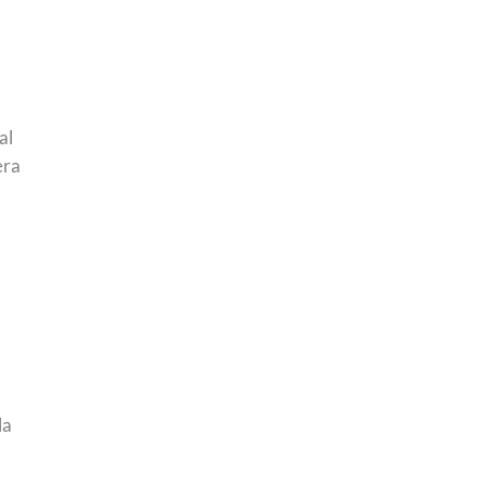
al
era
la