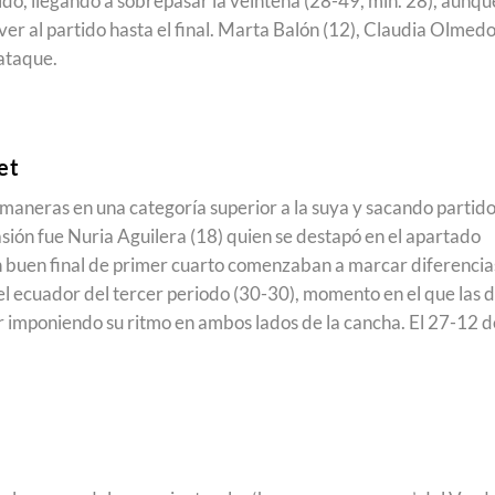
ido, llegando a sobrepasar la veintena (28-49, min. 28), aunqu
lver al partido hasta el final. Marta Balón (12), Claudia Olmed
 ataque.
et
maneras en una categoría superior a la suya y sacando partid
asión fue Nuria Aguilera (18) quien se destapó en el apartado
n buen final de primer cuarto comenzaban a marcar diferencia
a el ecuador del tercer periodo (30-30), momento en el que las 
 imponiendo su ritmo en ambos lados de la cancha. El 27-12 d