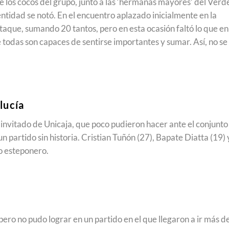
los cocos del grupo, junto a las ‘hermanas mayores’ del Verd
entidad se notó. En el encuentro aplazado inicialmente en la
taque, sumando 20 tantos, pero en esta ocasión faltó lo que en
e todas son capaces de sentirse importantes y sumar. Así, no se
lucía
invitado de Unicaja, que poco pudieron hacer ante el conjunto
n partido sin historia. Cristian Tuñón (27), Bapate Diatta (19) 
po esteponero.
ero no pudo lograr en un partido en el que llegaron a ir más d