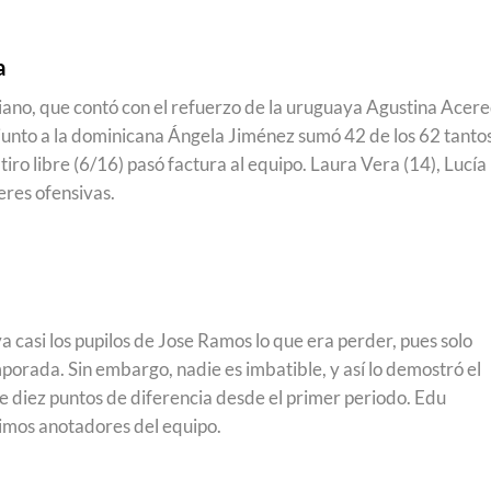
a
liano, que contó con el refuerzo de la uruguaya Agustina Acer
 junto a la dominicana Ángela Jiménez sumó 42 de los 62 tanto
 tiro libre (6/16) pasó factura al equipo. Laura Vera (14), Lucía
eres ofensivas.
 casi los pupilos de Jose Ramos lo que era perder, pues solo
porada. Sin embargo, nadie es imbatible, y así lo demostró el
e diez puntos de diferencia desde el primer periodo. Edu
imos anotadores del equipo.