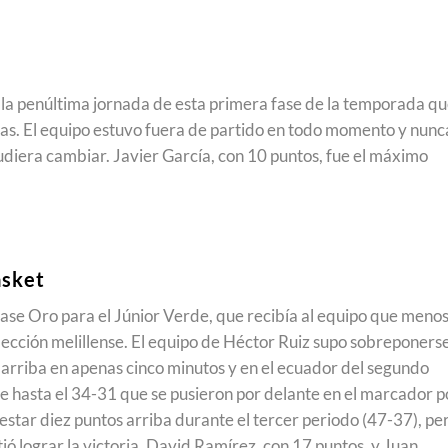
t
la penúltima jornada de esta primera fase de la temporada q
otas. El equipo estuvo fuera de partido en todo momento y nunc
udiera cambiar. Javier García, con 10 puntos, fue el máximo
asket
 Fase Oro para el Júnior Verde, que recibía al equipo que meno
elección melillense. El equipo de Héctor Ruiz supo sobreponerse
ta arriba en apenas cinco minutos y en el ecuador del segundo
ue hasta el 34-31 que se pusieron por delante en el marcador p
 estar diez puntos arriba durante el tercer periodo (47-37), pe
tió lograr la victoria. David Ramírez, con 17 puntos, y Juan