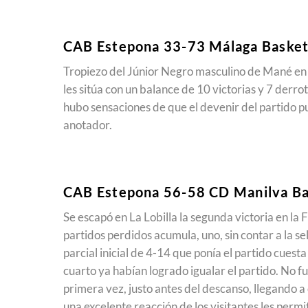
CAB Estepona 33-73 Málaga Baske
Tropiezo del Júnior Negro masculino de Mané en 
les sitúa con un balance de 10 victorias y 7 derr
hubo sensaciones de que el devenir del partido p
anotador.
CAB Estepona 56-58 CD Manilva B
Se escapó en La Lobilla la segunda victoria en la
partidos perdidos acumula, uno, sin contar a la s
parcial inicial de 4-14 que ponía el partido cues
cuarto ya habían logrado igualar el partido. No f
primera vez, justo antes del descanso, llegando a
una excelente reacción de los visitantes les permi