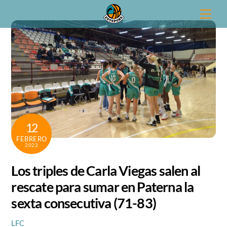
Skip
Men
to
content
12
FEBRERO
2022
Los triples de Carla Viegas salen al
rescate para sumar en Paterna la
sexta consecutiva (71-83)
LFC