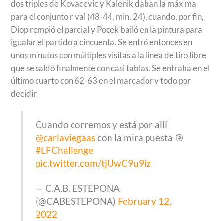
dos triples de Kovacevic y Kalenik daban la máxima
para el conjunto rival (48-44, min. 24), cuando, por fin,
Diop rompió el parcial y Pocek bailó en la pintura para
igualar el partido a cincuenta. Se entró entonces en
unos minutos con múltiples visitas a la línea de tiro libre
que se saldó finalmente con casi tablas. Se entraba en el
último cuarto con 62-63 en el marcador y todo por
decidir.
Cuando corremos y está por allí
@carlaviegaas
con la mira puesta 🎯
#LFChallenge
pic.twitter.com/tjUwC9u9iz
— C.A.B. ESTEPONA
(@CABESTEPONA)
February 12,
2022