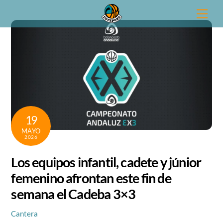
Skip
Men
to
content
19
MAYO
2026
Los equipos infantil, cadete y júnior
femenino afrontan este fin de
semana el Cadeba 3×3
Cantera