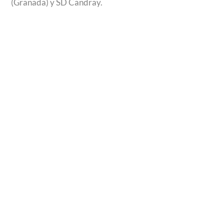
(Granada) y SD Candray.