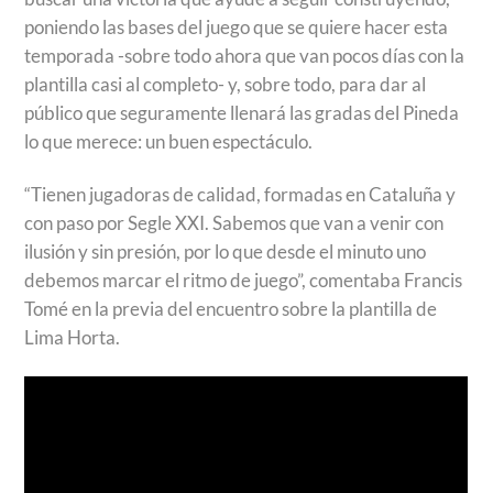
poniendo las bases del juego que se quiere hacer esta
temporada -sobre todo ahora que van pocos días con la
plantilla casi al completo- y, sobre todo, para dar al
público que seguramente llenará las gradas del Pineda
lo que merece: un buen espectáculo.
“Tienen jugadoras de calidad, formadas en Cataluña y
con paso por Segle XXI. Sabemos que van a venir con
ilusión y sin presión, por lo que desde el minuto uno
debemos marcar el ritmo de juego”, comentaba Francis
Tomé en la previa del encuentro sobre la plantilla de
Lima Horta.