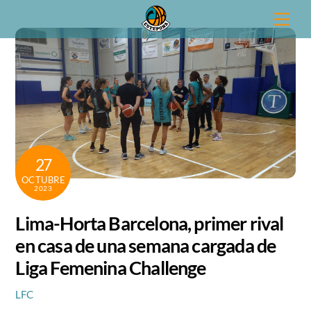
Skip
Men
to
content
27
OCTUBRE
2023
Lima-Horta Barcelona, primer rival
en casa de una semana cargada de
Liga Femenina Challenge
LFC