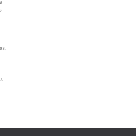
la
s
as,
o,