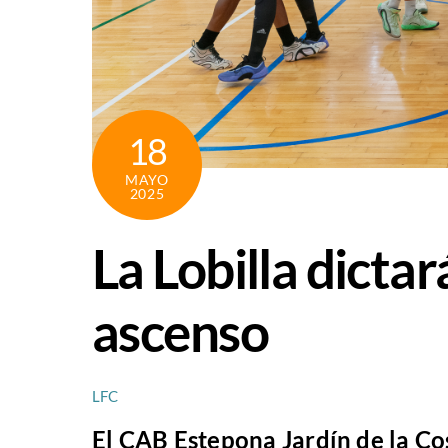
18
MAYO
2025
La Lobilla dictar
ascenso
LFC
El CAB Estepona Jardín de la Cos