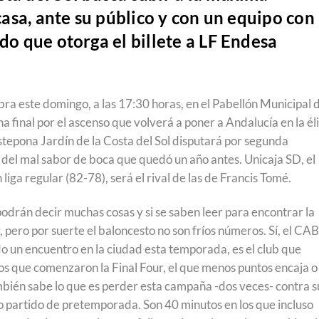
 casa, ante su público y con un equipo con
ido que otorga el billete a LF Endesa
bra este domingo, a las 17:30 horas, en el Pabellón Municipal 
a final por el ascenso que volverá a poner a Andalucía en la él
tepona Jardín de la Costa del Sol disputará por segunda
del mal sabor de boca que quedó un año antes. Unicaja SD, el
iga regular (82-78), será el rival de las de Francis Tomé.
 podrán decir muchas cosas y si se saben leer para encontrar la
 pero por suerte el baloncesto no son fríos números. Sí, el CAB
do un encuentro en la ciudad esta temporada, es el club que
os que comenzaron la Final Four, el que menos puntos encaja o 
ambién sabe lo que es perder esta campaña -dos veces- contra s
ero partido de pretemporada. Son 40 minutos en los que incluso