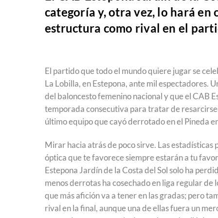
categoría y, otra vez, lo hará en
estructura como rival en el part
El partido que todo el mundo quiere jugar se cele
La Lobilla, en Estepona, ante mil espectadores. Un
del baloncesto femenino nacional y que el CAB Es
temporada consecutiva para tratar de resarcirse 
último equipo que cayó derrotado en el Pineda en l
Mirar hacia atrás de poco sirve. Las estadísticas
óptica que te favorece siempre estarán a tu favor,
Estepona Jardín de la Costa del Sol solo ha perdi
menos derrotas ha cosechado en liga regular de l
que más afición va a tener en las gradas; pero t
rival en la final, aunque una de ellas fuera un m