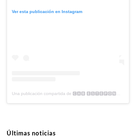
Ver esta publicación en Instagram
Una publicación compartida de 🅲🅰🅱 🅴🆂🆃🅴🅿🅾🅽🅰 (@cabestepona)
Últimas noticias