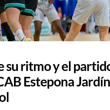
su ritmo y el partid
l CAB Estepona Jardí
ol