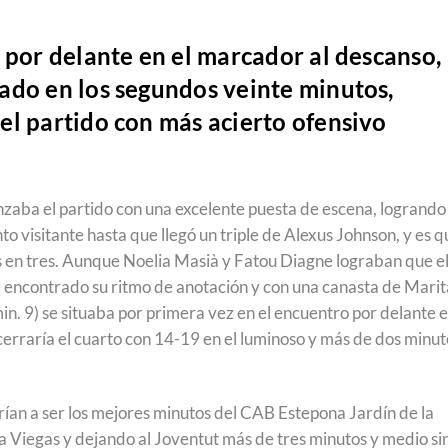
 por delante en el marcador al descanso,
ado en los segundos veinte minutos,
el partido con más acierto ofensivo
zaba el partido con una excelente puesta de escena, logrando
to visitante hasta que llegó un triple de Alexus Johnson, y es q
s en tres. Aunque Noelia Masià y Fatou Diagne lograban que e
a encontrado su ritmo de anotación y con una canasta de Marit
n. 9) se situaba por primera vez en el encuentro por delante 
erraría el cuarto con 14-19 en el luminoso y más de dos minut
ían a ser los mejores minutos del CAB Estepona Jardín de la
rla Viegas y dejando al Joventut más de tres minutos y medio si