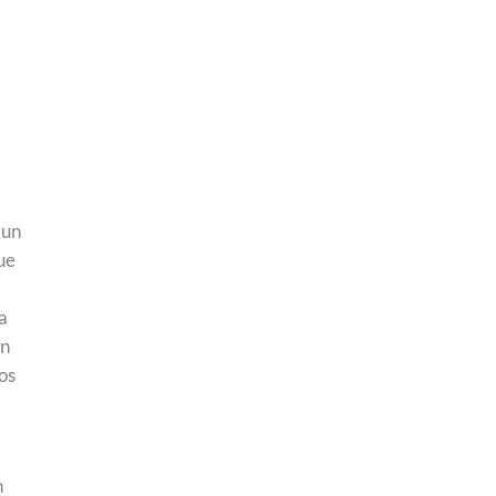
 un
ue
l
a
en
os
n