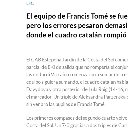
LFC
El equipo de Francis Tomé se fue
pero los errores pesaron demasi
donde el cuadro catalán rompió 
El CAB Estepona Jardín de la Costa del Sol comen
parcial de 8-0 de salida que no rompería el conjun
las de Jordi Vizcaíno comenzaron a sumar de tre
equipo siguiera sumando, el cuadro catalán habí
Davydova y otra posterior de Lula Roig (14-16, mi
el marcador. Un triple de Aleksandra Parzenska c
sin ver aro las pupilas de Francis Tomé.
Los primeros compases del segundo cuarto volver
Costa del Sol. Un 7-0 gracias a dos triples de Ca