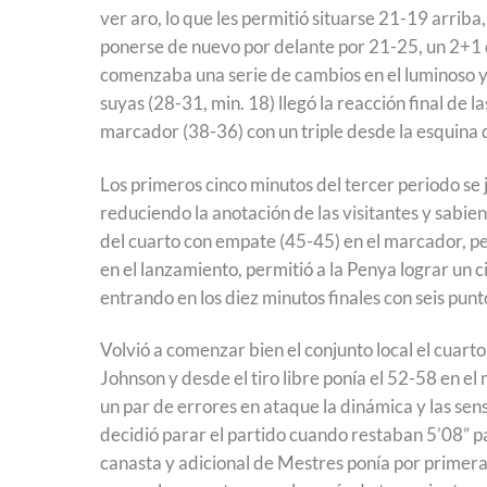
ver aro, lo que les permitió situarse 21-19 arriba
ponerse de nuevo por delante por 21-25, un 2+1
comenzaba una serie de cambios en el luminoso y
suyas (28-31, min. 18) llegó la reacción final de 
marcador (38-36) con un triple desde la esquina
Los primeros cinco minutos del tercer periodo se 
reduciendo la anotación de las visitantes y sabie
del cuarto con empate (45-45) en el marcador, pe
en el lanzamiento, permitió a la Penya lograr un 
entrando en los diez minutos finales con seis punt
Volvió a comenzar bien el conjunto local el cuart
Johnson y desde el tiro libre ponía el 52-58 en e
un par de errores en ataque la dinámica y las sen
decidió parar el partido cuando restaban 5’08” par
canasta y adicional de Mestres ponía por primera