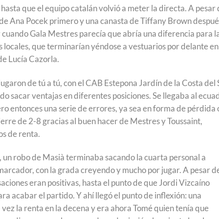
, hasta que el equipo catalán volvió a meter la directa. A pesar
 de Ana Pocek primero y una canasta de Tiffany Brown despué
 cuando Gala Mestres parecía que abría una diferencia para l
las locales, que terminarían yéndose a vestuarios por delante en
 de Lucía Cazorla.
jugaron de tú a tú, con el CAB Estepona Jardín de la Costa del 
ndo sacar ventajas en diferentes posiciones. Se llegaba al ecua
ro entonces una serie de errores, ya sea en forma de pérdida 
cierre de 2-8 gracias al buen hacer de Mestres y Toussaint,
os de renta.
o, un robo de Masià terminaba sacando la cuarta personal a
l marcador, con la grada creyendo y mucho por jugar. A pesar d
saciones eran positivas, hasta el punto de que Jordi Vizcaíno
a acabar el partido. Y ahí llegó el punto de inflexión: una
 vez la renta en la decena y era ahora Tomé quien tenía que