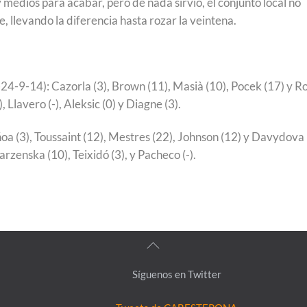
 medios para acabar, pero de nada sirvió, el conjunto local no
e, llevando la diferencia hasta rozar la veintena.
24-9-14): Cazorla (3), Brown (11), Masià (10), Pocek (17) y Ro
), Llavero (-), Aleksic (0) y Diagne (3).
a (3), Toussaint (12), Mestres (22), Johnson (12) y Davydova
 Parzenska (10), Teixidó (3), y Pacheco (-).
Back
To
Síguenos en Twitter
Top