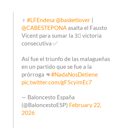
♀️
#LFEndesa
@basketlover
|
@CABESTEPONA
asalta el Fausto
Vicent para sumar la 3⃣ victoria
consecutiva ✅
Así fue el triunfo de las malagueñas
en un partido que se fue a la
prórroga 👊
#NadaNosDetiene
pic.twitter.com/gF5cyimEc7
— Baloncesto España
(@BaloncestoESP)
February 22,
2026