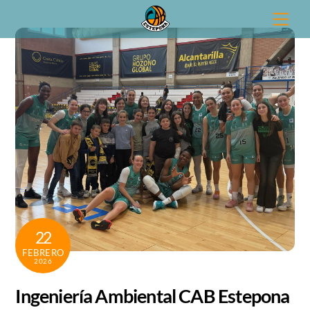
Skip
Men
to
content
22
FEBRERO
2026
Ingeniería Ambiental CAB Estepona