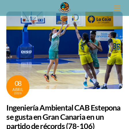
Skip
Men
to
content
08
ABRIL
2026
Ingeniería Ambiental CAB Estepona
se gusta en Gran Canaria en un
partido de récords (78-106)