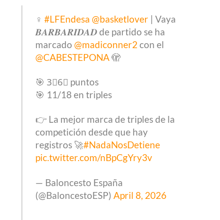
♀️
#LFEndesa
@basketlover
| Vaya
𝑩𝑨𝑹𝑩𝑨𝑹𝑰𝑫𝑨𝑫 de partido se ha
marcado
@madiconner2
con el
@CABESTEPONA
🫣
🎯 3⃣6⃣ puntos
🎯 11/18 en triples
👉 La mejor marca de triples de la
competición desde que hay
registros 🚀
#NadaNosDetiene
pic.twitter.com/nBpCgYry3v
— Baloncesto España
(@BaloncestoESP)
April 8, 2026