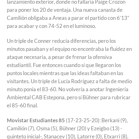
lanzamiento exterior, donde no fallaría Paige Crozon
para poner los 20 de ventaja. Una nueva canasta de
Camilión obligaba a Aneas a parar el partido con 6’13”
para acabar y con 74-52 en el luminoso.
Un triple de Conner reducía diferencias, pero los
minutos pasaban y el equipo no encontraba la fluidez en
ataque necesaria, a pesar de frenar la ofensiva
estudiantil. Fue entonces cuando sí que llegaron los
puntos locales mientras que las ideas faltaban en las
visitantes. Un triple de Lucía Rodríguez a falta de medio
minuto ponía el 83-60. No volvería a anotar Ingeniería
Ambiental CAB Estepona, pero sí Bühner para rubricar
el 85-60 final.
Movistar Estudiantes 85
(17-23-25-20): Berkani (9),
Camilión (7), Osma (5), Bühner (20) y Ezeigbo (13) -
quinteto inicial-, Stanacev (10), Latorre (0), Etxarri (8),