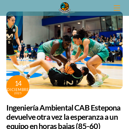
Skip
Men
to
content
14
DICIEMBRE
2025
Ingeniería Ambiental CAB Estepona
devuelve otra vez la esperanza a un
equipo en horas bajas (85-60)