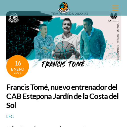
Skip
Men
to
content
16
ENERO
2023
Francis Tomé, nuevo entrenador del
CAB Estepona Jardín de la Costa del
Sol
LFC