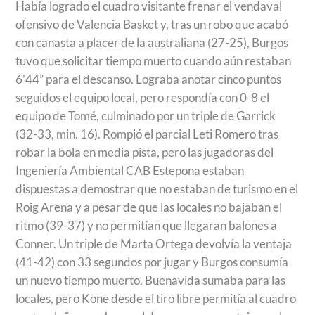
Había logrado el cuadro visitante frenar el vendaval
ofensivo de Valencia Basket y, tras un robo que acabó
con canasta a placer de la australiana (27-25), Burgos
tuvo que solicitar tiempo muerto cuando aún restaban
6’44” para el descanso. Lograba anotar cinco puntos
seguidos el equipo local, pero respondía con 0-8 el
equipo de Tomé, culminado por un triple de Garrick
(32-33, min. 16). Rompió el parcial Leti Romero tras
robar la bola en media pista, pero las jugadoras del
Ingeniería Ambiental CAB Estepona estaban
dispuestas a demostrar que no estaban de turismo en el
Roig Arena y a pesar de que las locales no bajaban el
ritmo (39-37) y no permitían que llegaran balones a
Conner. Un triple de Marta Ortega devolvía la ventaja
(41-42) con 33 segundos por jugar y Burgos consumía
un nuevo tiempo muerto. Buenavida sumaba para las
locales, pero Kone desde el tiro libre permitía al cuadro