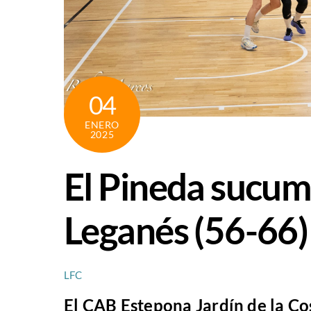
04
ENERO
2025
El Pineda sucu
Leganés (56-66)
LFC
El CAB Estepona Jardín de la Cost