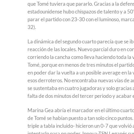
que Tomé tuviera que pararlo. Gracias a la defens
estadounidense hubo chispazos de talento y a 50”
parar el partido con 23-30 con el luminoso, marca
32).
La dinámica del segundo cuarto parecía que se ib
reacción de las locales. Nuevo parcial duro en c
corriendo la cancha como lleva haciendo toda la v
Tomé, porque en menos de tres minutos el partido
en poder dar la vuelta a un posible average en la 
esos derroteros. No encontraba nuevas vías de a
se sustentaba en cuatro jugadoras y solo gracias 
falta de dos minutos del tercer periodo y acabar 
Marina Gea abría el marcador en el último cuarto. 
de Tomé se habían puesto a tan solo cinco puntos.
triple a tabla incluido- hicieron un 0-7 que volvió 
intentarlo para no poder. Innova-TSN Leganés sup