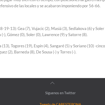
efensivo de las locales y se acabaron imponiendo por 56-66.
8-19-13): Gea (7), Vujacic (2), Masiá (3), Sedlakova (6) y Soler
ra (-), Gómez (0), Soler (0), Lawrence (9) y Satorre (8).
13), Togores (19), Espín (4), Sangaré (5) y Soriano (10) -cinco
guez (2), Barneda (8), De Sousa (-) y Torres (-).
Back
To
Síguenos en Twitter
Top
Tweets de CABESTEPONA