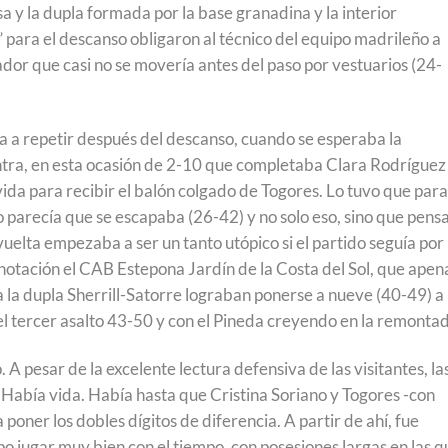
a y la dupla formada por la base granadina y la interior
 para el descanso obligaron al técnico del equipo madrileño a
dor que casi no se movería antes del paso por vestuarios (24-
a a repetir después del descanso, cuando se esperaba la
ontra, en esta ocasión de 2-10 que completaba Clara Rodríguez
ida para recibir el balón colgado de Togores. Lo tuvo que para
 parecía que se escapaba (26-42) y no solo eso, sino que pens
vuelta empezaba a ser un tanto utópico si el partido seguía por
notación el CAB Estepona Jardín de la Costa del Sol, que apen
a la dupla Sherrill-Satorre lograban ponerse a nueve (40-49) a
el tercer asalto 43-50 y con el Pineda creyendo en la remonta
A pesar de la excelente lectura defensiva de las visitantes, la
 Había vida. Había hasta que Cristina Soriano y Togores -con
a poner los dobles dígitos de diferencia. A partir de ahí, fue
o jugar muy bien con el tiempo, con posesiones largas en las q