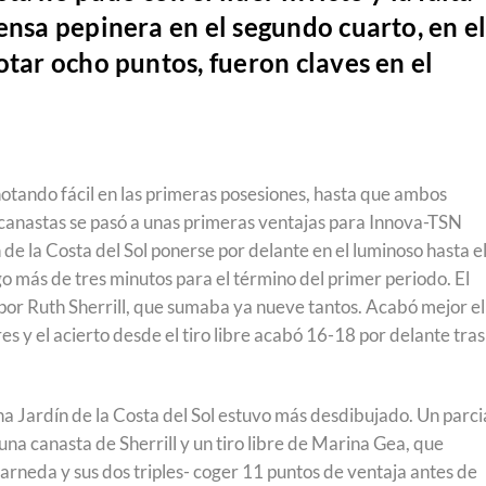
ensa pepinera en el segundo cuarto, en e
otar ocho puntos, fueron claves en el
otando fácil en las primeras posesiones, hasta que ambos
 canastas se pasó a unas primeras ventajas para Innova-TSN
e la Costa del Sol ponerse por delante en el luminoso hasta e
o más de tres minutos para el término del primer periodo. El
por Ruth Sherrill, que sumaba ya nueve tantos. Acabó mejor el
s y el acierto desde el tiro libre acabó 16-18 por delante tras
na Jardín de la Costa del Sol estuvo más desdibujado. Un parci
una canasta de Sherrill y un tiro libre de Marina Gea, que
Barneda y sus dos triples- coger 11 puntos de ventaja antes de