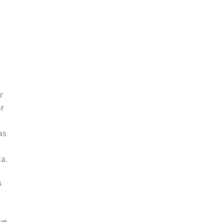
r
ar
as
da.
s
ue