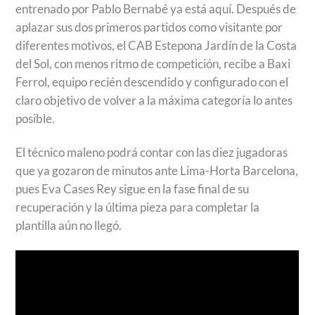
entrenado por Pablo Bernabé ya está aquí. Después de
aplazar sus dos primeros partidos como visitante por
diferentes motivos, el CAB Estepona Jardín de la Costa
del Sol, con menos ritmo de competición, recibe a Baxi
Ferrol, equipo recién descendido y configurado con el
claro objetivo de volver a la máxima categoría lo antes
posible.
El técnico maleno podrá contar con las diez jugadoras
que ya gozaron de minutos ante Lima-Horta Barcelona,
pues Eva Cases Rey sigue en la fase final de su
recuperación y la última pieza para completar la
plantilla aún no llegó.