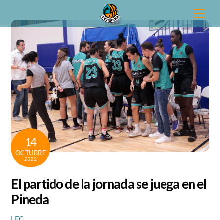
Skip
Men
to
content
14
OCTUBRE
2022
El partido de la jornada se juega en el
Pineda
LFC