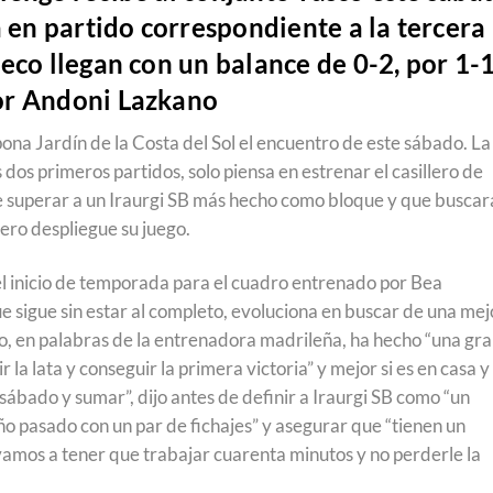
a en partido correspondiente a la tercera
eco llegan con un balance de 0-2, por 1-
or Andoni Lazkano
ona Jardín de la Costa del Sol el encuentro de este sábado. La
 dos primeros partidos, solo piensa en estrenar el casillero de
e superar a un Iraurgi SB más hecho como bloque y que buscar
ero despliegue su juego.
el inicio de temporada para el cuadro entrenado por Bea
e sigue sin estar al completo, evoluciona en buscar de una mej
po, en palabras de la entrenadora madrileña, ha hecho “una gr
la lata y conseguir la primera victoria” y mejor si es en casa y
sábado y sumar”, dijo antes de definir a Iraurgi SB como “un
ño pasado con un par de fichajes” y asegurar que “tienen un
vamos a tener que trabajar cuarenta minutos y no perderle la