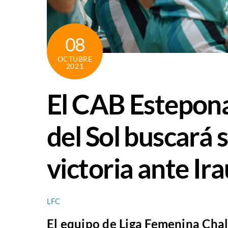
08
OCTUBRE
2021
El CAB Estepona
del Sol buscará 
victoria ante Ir
LFC
El equipo de Liga Femenina Chal