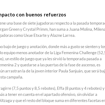
ompacto con buenos refuerzos
ene una base de siete jugadoras respecto a la pasada tempor
organ Green y Crystal Primm, han suma a Juana Molina, Milen
ugadoras como Uxue Etxarte y Alazne Larrea.
mo bajo de juego y anotación, donde más a gusto se sienten y lo
do equipo menos anotador de la Liga Femenina Challenge (52,
), un estilo de juego que ya les sirvió la temporada pasada a
Femenina 2 y quedarse a las puertas de la fase de ascenso, es
aún arrastran la de la joven interior Paula Sanjuán, que será ba
 esta campaña.
agirre (7,5 puntos y 8,5 rebotes), Effa (8 puntos y 4 rebotes) y
ás a tener en cuenta en el apartado ofensivo, sin olvidar a
ltzaga y que el resto del bloque suma en diferentes facetas e