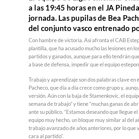
a las 19:45 horas en el JA Pined
jornada. Las pupilas de Bea Pach
del conjunto vasco entrenado p
Con hambre de victoria. Así afronta el CAB Estep
plantilla, que ha acusado mucho las lesiones en los
partidos y ganados, aunque para ello tendrán qu
a base de defensa, impedir que el equipo estepon
Trabajo y aprendizaje son dos palabras clave en 
Pacheco, que día a día crece como grupo y, aunqu
versión. Aún con la baja de Stamenkovic, el equi
semana de trabajo” y tiene “muchas ganas de abrir 
ante su público. “Estamos deseando que llegue el 
equipo muy hecho, un bloque muy similar al del a
trabajo avanzado de años anteriores, por lo que 
cara al partido”.