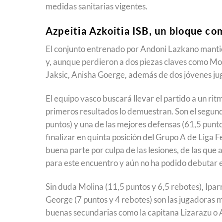
medidas sanitarias vigentes.
Azpeitia Azkoitia ISB, un bloque c
El conjunto entrenado por Andoni Lazkano manti
y, aunque perdieron a dos piezas claves como M
Jaksic, Anisha Goerge, además de dos jóvenes j
El equipo vasco buscará llevar el partido a un rit
primeros resultados lo demuestran. Son el segun
puntos) y una de las mejores defensas (61,5 puntos
finalizar en quinta posición del Grupo A de Liga 
buena parte por culpa de las lesiones, de las que 
para este encuentro y aún no ha podido debutar
Sin duda Molina (11,5 puntos y 6,5 rebotes), Iparr
George (7 puntos y 4 rebotes) son las jugadoras m
buenas secundarias como la capitana Lizarazu o A