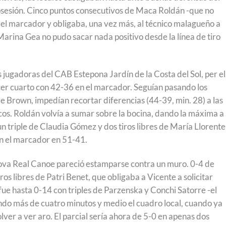
osesión. Cinco puntos consecutivos de Maca Roldán -que no
n el marcador y obligaba, una vez más, al técnico malagueño a
 Marina Gea no pudo sacar nada positivo desde la línea de tiro
s jugadoras del CAB Estepona Jardín de la Costa del Sol, per el
ercer cuarto con 42-36 en el marcador. Seguían pasando los
de Brown, impedían recortar diferencias (44-39, min. 28) a las
icos. Roldán volvía a sumar sobre la bocina, dando la máxima a 
un triple de Claudia Gómez y dos tiros libres de María Llorente
an el marcador en 51-41.
ova Real Canoe pareció estamparse contra un muro. 0-4 de
ros libres de Patri Benet, que obligaba a Vicente a solicitar
fue hasta 0-14 con triples de Parzenska y Conchi Satorre -el
ndo más de cuatro minutos y medio el cuadro local, cuando ya
ver a ver aro. El parcial sería ahora de 5-0 en apenas dos