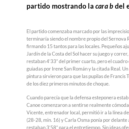
partido mostrando la
cara b
del 
El partido comenzaba marcado por las imprecisio
terminaría siendo el nombre propio del Sernova 
firmando 15 tantos para las locales. Pequeños aj
Jardín de la Costa del Sol hacer su juego y corre
restaban 4’33” del primer cuarto, pero el cuadro 
guiadas por Irene San Román y la citada Real. Un
pintura sirvieron para que las pupilas de Francis
de los diez primeros minutos de choque.
Cuando parecía que la defensa esteponera estaba
Canoe comenzaron a sentirse realmente cómodas 
Vicente, entrenador local, permitió ir a la línea 
(28-28, min. 16) y Carla Osma ponía por delante 
restaban 3’58” para el entretiempo. Sin ideas ofe