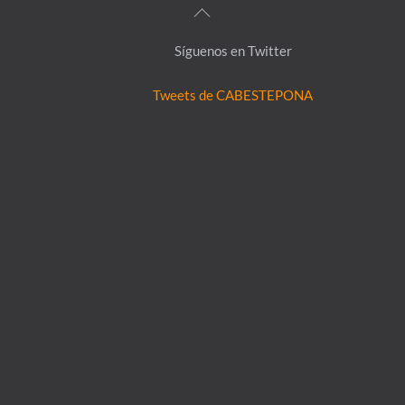
Back
To
Síguenos en Twitter
Top
Tweets de CABESTEPONA