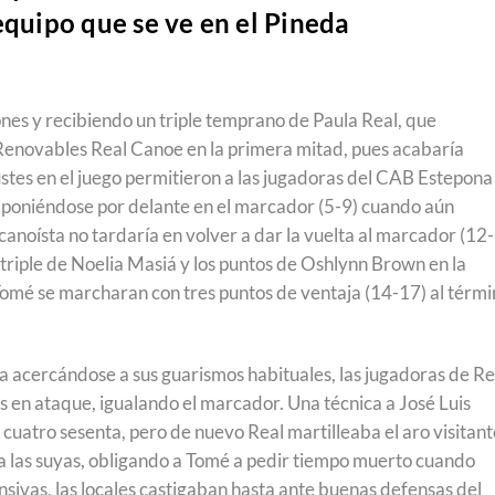
equipo que se ve en el Pineda
nes y recibiendo un triple temprano de Paula Real, que
Renovables Real Canoe en la primera mitad, pues acabaría
ustes en el juego permitieron a las jugadoras del CAB Estepona
r, poniéndose por delante en el marcador (5-9) cuando aún
canoísta no tardaría en volver a dar la vuelta al marcador (12-
 triple de Noelia Masiá y los puntos de Oshlynn Brown en la
 Tomé se marcharan con tres puntos de ventaja (14-17) al térm
 acercándose a sus guarismos habituales, las jugadoras de Re
en ataque, igualando el marcador. Una técnica a José Luis
de cuatro sesenta, pero de nuevo Real martilleaba el aro visitan
a las suyas, obligando a Tomé a pedir tiempo muerto cuando
nsivas, las locales castigaban hasta ante buenas defensas del