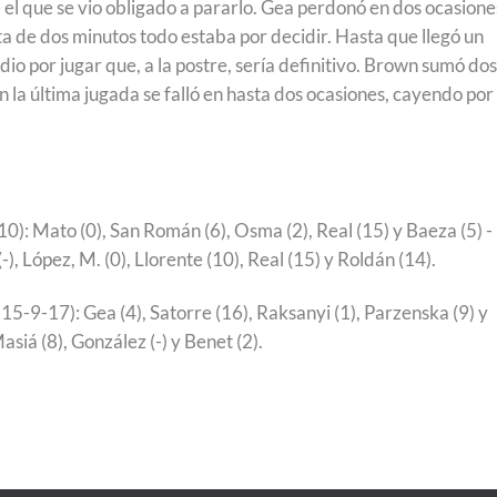
 el que se vio obligado a pararlo. Gea perdonó en dos ocasione
alta de dos minutos todo estaba por decidir. Hasta que llegó un
o por jugar que, a la postre, sería definitivo. Brown sumó dos
n la última jugada se falló en hasta dos ocasiones, cayendo por
): Mato (0), San Román (6), Osma (2), Real (15) y Baeza (5) -
-), López, M. (0), Llorente (10), Real (15) y Roldán (14).
15-9-17): Gea (4), Satorre (16), Raksanyi (1), Parzenska (9) y
Masiá (8), González (-) y Benet (2).