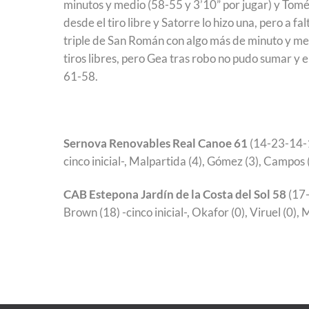
minutos y medio (58-55 y 3’10” por jugar) y Tomé
desde el tiro libre y Satorre lo hizo una, pero a f
triple de San Román con algo más de minuto y medi
tiros libres, pero Gea tras robo no pudo sumar y e
61-58.
Sernova Renovables Real Canoe 61
(14-23-14-10
cinco inicial-, Malpartida (4), Gómez (3), Campos (
CAB Estepona Jardín de la Costa del Sol 58
(17-
Brown (18) -cinco inicial-, Okafor (0), Viruel (0), 