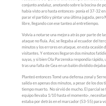
conjunto andaluz, anotando sobre la bocina de p
había visto aro hasta entonces- ponía el 37-32 e
parar el partido y pintar una última jugada, pero
libre, llegando con ese tanteo al entretiempo.
Volvía a notarse una mejora atrás por parte de la
ataque no fluía. Así, se llegaba al ecuador del t
minutos y los errores en ataque, en esta ocasión 
visitantes. Y entonces llegaron dos minutos fatíd
suyas, y si bien Ola Parzenska respondía rápido, 
tras una falta de Gea en un balón dividido dejab
Planteó entonces Tomé una defensa zonal y Sern
salida en apenas dos minutos, a pesar de los dos ti
tiempo muerto. No sirvió de mucho. El parcial se 
equipo llevaba 1/10 hasta el momento-, necesita
estaba por detrás en el marcador (53-55) para vol