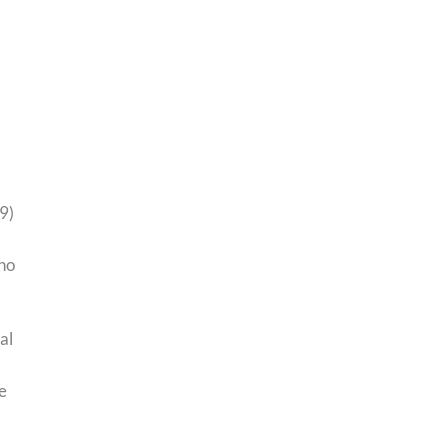
9)
ino
al
te