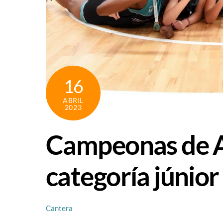
16
ABRIL
2023
Campeonas de A
categoría júnior
Cantera