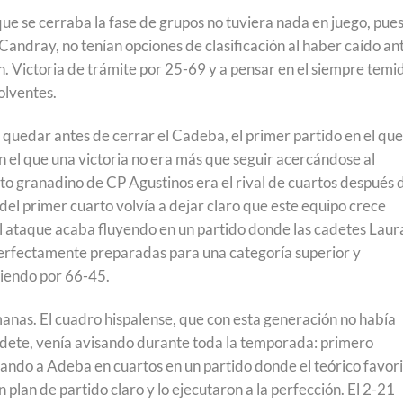
que se cerraba la fase de grupos no tuviera nada en juego, pues
Candray, no tenían opciones de clasificación al haber caído an
ón. Victoria de trámite por 25-69 y a pensar en el siempre temi
solventes.
n quedar antes de cerrar el Cadeba, el primer partido en el que
n el que una victoria no era más que seguir acercándose al
nto granadino de CP Agustinos era el rival de cuartos después 
del primer cuarto volvía a dejar claro que este equipo crece
el ataque acaba fluyendo en un partido donde las cadetes Laur
erfectamente preparadas para una categoría superior y
ciendo por 66-45.
nas. El cuadro hispalense, que con esta generación no había
adete, venía avisando durante toda la temporada: primero
ando a Adeba en cuartos en un partido donde el teórico favor
plan de partido claro y lo ejecutaron a la perfección. El 2-21