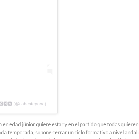
🅾🅽🅰 (@cabestepona)
a en edad júnior quiere estar y en el partido que todas quieren
ada temporada, supone cerrar un ciclo formativo a nivel andal