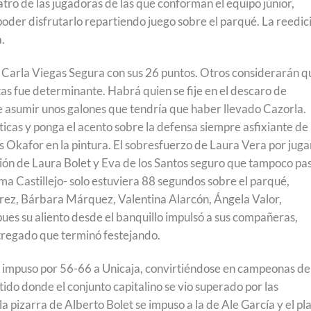
uatro de las jugadoras de las que conforman el equipo júnior,
poder disfrutarlo repartiendo juego sobre el parqué. La reedic
a.
 Carla Viegas Segura con sus 26 puntos. Otros considerarán q
as fue determinante. Habrá quien se fije en el descaro de
e asumir unos galones que tendría que haber llevado Cazorla.
ticas y ponga el acento sobre la defensa siempre asfixiante de
s Okafor en la pintura. El sobresfuerzo de Laura Vera por juga
cción de Laura Bolet y Eva de los Santos seguro que tampoco pa
ma Castillejo- solo estuviera 88 segundos sobre el parqué,
rez, Bárbara Márquez, Valentina Alarcón, Ángela Valor,
pues su aliento desde el banquillo impulsó a sus compañeras,
ntregado que terminó festejando.
se impuso por 56-66 a Unicaja, convirtiéndose en campeonas de
ido donde el conjunto capitalino se vio superado por las
 pizarra de Alberto Bolet se impuso a la de Ale García y el pl