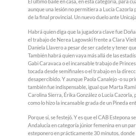
El último baile en casa, en esta categoría, para c
aunque una lesión no permitiera a Lucía Cazorla 
de la final provincial. Un nuevo duelo ante Unicaj
Habrá quien diga que la jugadora clave fue Doña
el trabajo de Nerea Lagowski frente a Clara Vieit
Daniela Llavero a pesar de ser cadete y tener qu
También habrá quien vaya más allá de las estadís
Gabi Caravaca o el incansable trabajo de Princes
tocada desde semifinales o el trabajo en la dire
desapercibido. Y aunque Paola Canalejo -o su pri
también fue indispensable, igual que Marta Ramí
Carolina Sierra, Érika González o Lucía Cazorla, 
como lo hizo la incansable grada de un Pineda e
Porque sí, se festejó. Y es que el CAB Estepona 
Andalucía en categoría júnior femenina en un part
esteponero en prácticamente 30 minutos, donde la