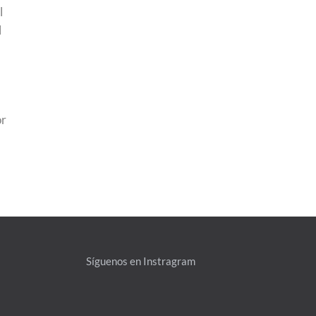
l
l
or
Síguenos en Instragram