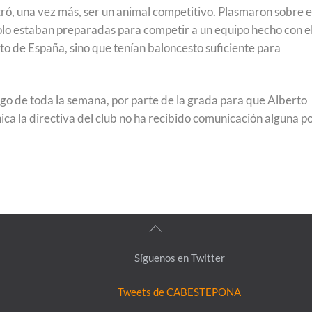
stró, una vez más, ser un animal competitivo. Plasmaron sobre e
o solo estaban preparadas para competir a un equipo hecho con e
to de España, sino que tenían baloncesto suficiente para
argo de toda la semana, por parte de la grada para que Alberto
nica la directiva del club no ha recibido comunicación alguna p
Back
To
Síguenos en Twitter
Top
Tweets de CABESTEPONA