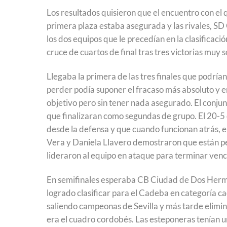
Los resultados quisieron que el encuentro con el 
primera plaza estaba asegurada y las rivales, SD 
los dos equipos que le precedían en la clasificaci
cruce de cuartos de final tras tres victorias muy 
Llegaba la primera de las tres finales que podría
perder podía suponer el fracaso más absoluto y e
objetivo pero sin tener nada asegurado. El conju
que finalizaran como segundas de grupo. El 20-5 
desde la defensa y que cuando funcionan atrás, 
Vera y Daniela Llavero demostraron que están p
lideraron al equipo en ataque para terminar ven
En semifinales esperaba CB Ciudad de Dos Herma
logrado clasificar para el Cadeba en categoría c
saliendo campeonas de Sevilla y más tarde elimin
era el cuadro cordobés. Las esteponeras tenían un 