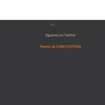
Back
To
Síguenos en Twitter
Top
Tweets de CABESTEPONA