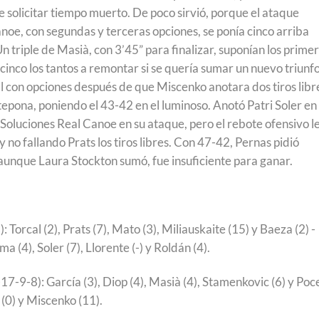
e solicitar tiempo muerto. De poco sirvió, porque el ataque
anoe, con segundas y terceras opciones, se ponía cinco arriba
n triple de Masià, con 3’45” para finalizar, suponían los prime
cinco los tantos a remontar si se quería sumar un nuevo triunfo
nal con opciones después de que Miscenko anotara dos tiros libr
epona, poniendo el 43-42 en el luminoso. Anotó Patri Soler en 
a Soluciones Real Canoe en su ataque, pero el rebote ofensivo l
 y no fallando Prats los tiros libres. Con 47-42, Pernas pidió
aunque Laura Stockton sumó, fue insuficiente para ganar.
 Torcal (2), Prats (7), Mato (3), Miliauskaite (15) y Baeza (2) -
a (4), Soler (7), Llorente (-) y Roldán (4).
17-9-8): García (3), Diop (4), Masià (4), Stamenkovic (6) y Poc
e (0) y Miscenko (11).