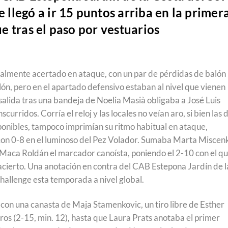
llegó a ir 15 puntos arriba en la primer
e tras el paso por vestuarios
almente acertado en ataque, con un par de pérdidas de balón
ón, pero en el apartado defensivo estaban al nivel que vienen
 salida tras una bandeja de Noelia Masià obligaba a José Luis
urridos. Corría el reloj y las locales no veían aro, si bien las 
sponibles, tampoco imprimían su ritmo habitual en ataque,
con 0-8 en el luminoso del Pez Volador. Sumaba Marta Miscen
 Maca Roldán el marcador canoísta, poniendo el 2-10 con el q
n acierto. Una anotación en contra del CAB Estepona Jardín de l
hallenge esta temporada a nivel global.
, con una canasta de Maja Stamenkovic, un tiro libre de Esther
os (2-15, min. 12), hasta que Laura Prats anotaba el primer