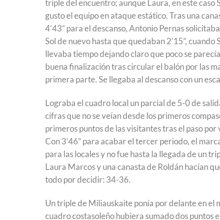
triple del encuentro; aunque Laura, en este caso
gusto el equipo en ataque estático. Tras una cana
4’43” para el descanso, Antonio Pernas solicita
Sol de nuevo hasta que quedaban 2’15”, cuando S
llevaba tiempo dejando claro que poco se parecía
buena finalización tras circular el balón por las 
primera parte. Se llegaba al descanso con un esca
Lograba el cuadro local un parcial de 5-0 de sal
cifras que no se veían desde los primeros compa
primeros puntos de las visitantes tras el paso po
Con 3’46” para acabar el tercer periodo, el marca
para las locales y no fue hasta la llegada de un tr
Laura Marcos y una canasta de Roldán hacían que 
todo por decidir: 34-36.
Un triple de Miliauskaite ponía por delante en el
cuadro costasoleño hubiera sumado dos puntos en 