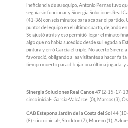
ineficiencia de su equipo, Antonio Pernas tuvo qu
seguía sin funcionar y Sinergia Soluciones Real C
(41-36) con seis minutos para acabar el partido. U
puntos del equipo en el último cuarto, dejando en 
Se ajustó atrás y eso permitió llegar el minuto fi
algo que no había sucedido desde su llegada a Est
pintura y erró García el triple. No acertó Sinergi
favoreció, obligando a las visitantes a hacer falta
tiempo muerto para dibujar una última jugada, y 
Sinergia Soluciones Real Canoe 47
(2-15-17-13):
cinco inicial-, García-Valcárcel (0), Marcos (3), Osm
CAB Estepona Jardín de la Costa del Sol 44
(10-
(8) -cinco inicial-, Stockton (7), Moreno (1), Azku