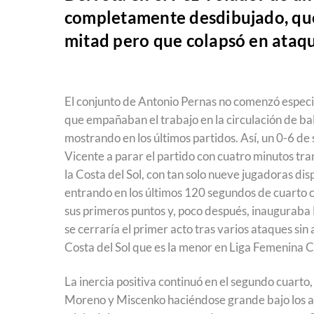
completamente desdibujado, que 
mitad pero que colapsó en ataqu
El conjunto de Antonio Pernas no comenzó especi
que empañaban el trabajo en la circulación de bal
mostrando en los últimos partidos. Así, un 0-6 de
Vicente a parar el partido con cuatro minutos transc
la Costa del Sol, con tan solo nueve jugadoras di
entrando en los últimos 120 segundos de cuarto 
sus primeros puntos y, poco después, inauguraba
se cerraría el primer acto tras varios ataques si
Costa del Sol que es la menor en Liga Femenina C
La inercia positiva continuó en el segundo cuarto
Moreno y Miscenko haciéndose grande bajo los ar