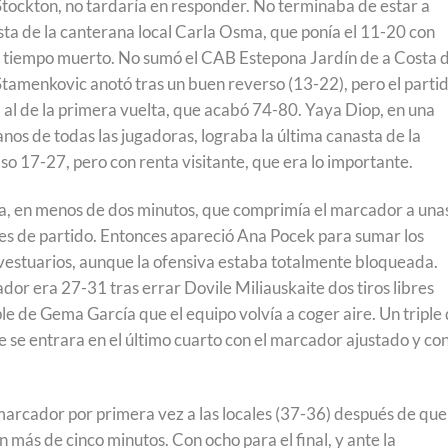
 Stockton, no tardaría en responder. No terminaba de estar a
sta de la canterana local Carla Osma, que ponía el 11-20 con
ba tiempo muerto. No sumó el CAB Estepona Jardín de a Costa 
tamenkovic anotó tras un buen reverso (13-22), pero el parti
 al de la primera vuelta, que acabó 74-80. Yaya Diop, en una
manos de todas las jugadoras, lograba la última canasta de la
so 17-27, pero con renta visitante, que era lo importante.
ida, en menos de dos minutos, que comprimía el marcador a una
ses de partido. Entonces apareció Ana Pocek para sumar los
r vestuarios, aunque la ofensiva estaba totalmente bloqueada.
dor era 27-31 tras errar Dovile Miliauskaite dos tiros libres
iple de Gema García que el equipo volvía a coger aire. Un triple
se entrara en el último cuarto con el marcador ajustado y co
 marcador por primera vez a las locales (37-36) después de que
más de cinco minutos. Con ocho para el final, y ante la