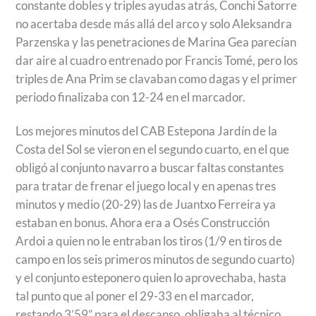
constante dobles y triples ayudas atrás, Conchi Satorre
no acertaba desde más allá del arco y solo Aleksandra
Parzenska y las penetraciones de Marina Gea parecían
dar aire al cuadro entrenado por Francis Tomé, pero los
triples de Ana Prim se clavaban como dagas y el primer
periodo finalizaba con 12-24 en el marcador.
Los mejores minutos del CAB Estepona Jardín de la
Costa del Sol se vieron en el segundo cuarto, en el que
obligó al conjunto navarro a buscar faltas constantes
para tratar de frenar el juego local y en apenas tres
minutos y medio (20-29) las de Juantxo Ferreira ya
estaban en bonus. Ahora era a Osés Construcción
Ardoi a quien no le entraban los tiros (1/9 en tiros de
campo en los seis primeros minutos de segundo cuarto)
y el conjunto esteponero quien lo aprovechaba, hasta
tal punto que al poner el 29-33 en el marcador,
restando 3’59” para el descanso, obligaba al técnico