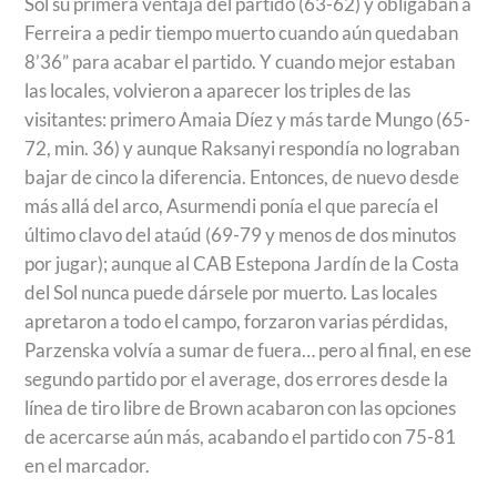
Sol su primera ventaja del partido (63-62) y obligaban a
Ferreira a pedir tiempo muerto cuando aún quedaban
8’36” para acabar el partido. Y cuando mejor estaban
las locales, volvieron a aparecer los triples de las
visitantes: primero Amaia Díez y más tarde Mungo (65-
72, min. 36) y aunque Raksanyi respondía no lograban
bajar de cinco la diferencia. Entonces, de nuevo desde
más allá del arco, Asurmendi ponía el que parecía el
último clavo del ataúd (69-79 y menos de dos minutos
por jugar); aunque al CAB Estepona Jardín de la Costa
del Sol nunca puede dársele por muerto. Las locales
apretaron a todo el campo, forzaron varias pérdidas,
Parzenska volvía a sumar de fuera… pero al final, en ese
segundo partido por el average, dos errores desde la
línea de tiro libre de Brown acabaron con las opciones
de acercarse aún más, acabando el partido con 75-81
en el marcador.