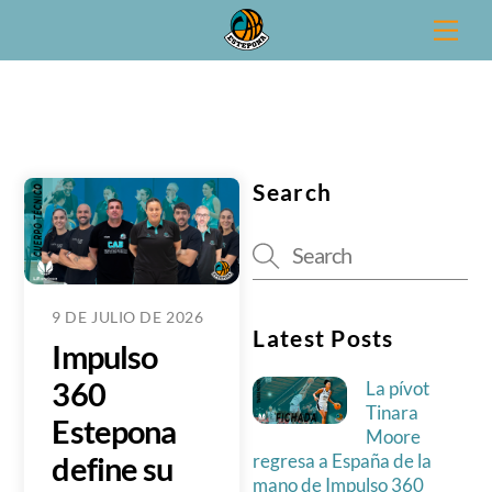
Skip
Men
to
News
content
Search
9 DE JULIO DE 2026
Latest Posts
Impulso
360
La pívot
Tinara
Estepona
Moore
define su
regresa a España de la
mano de Impulso 360