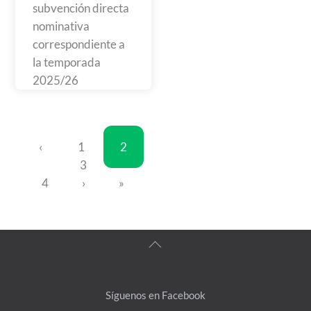
subvención directa
nominativa
correspondiente a
la temporada
2025/26
‹
1
2
3
4
›
»
Back
To
Top
Síguenos en Facebook