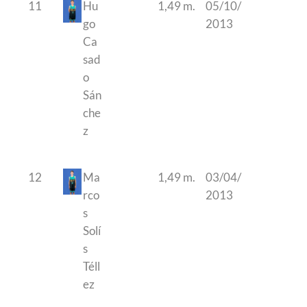
11
Hu
1,49 m.
05/10/
go
2013
Ca
sad
o
Sán
che
z
12
Ma
1,49 m.
03/04/
rco
2013
s
Solí
s
Téll
ez