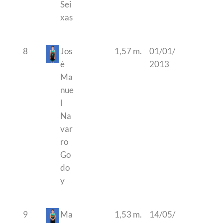
Sei
xas
8
Jos
1,57 m.
01/01/
é
2013
Ma
nue
l
Na
var
ro
Go
do
y
9
Ma
1,53 m.
14/05/