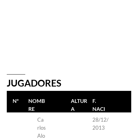
JUGADORES
Nº
NOMB
ALTUR
F.
RE
A
NACI
JUGAD
MIENT
Ca
28/12/
OR
O
rlos
2013
Alo