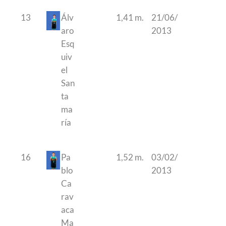
13
Álv
1,41 m.
21/06/
aro
2013
Esq
uiv
el
San
ta
ma
ría
16
Pa
1,52 m.
03/02/
blo
2013
Ca
rav
aca
Ma