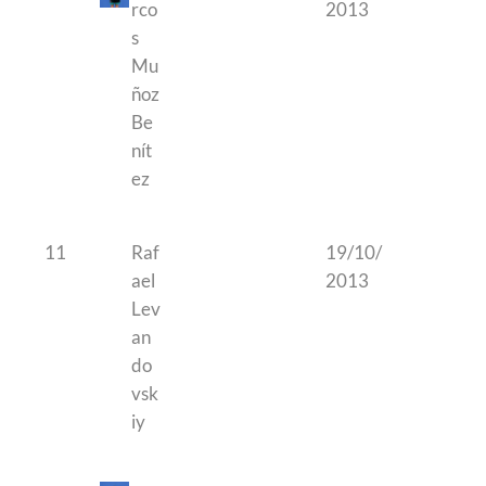
rco
2013
s
Mu
ñoz
Be
nít
ez
11
Raf
19/10/
ael
2013
Lev
an
do
vsk
iy