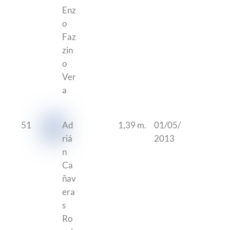
Enz
o
Faz
zin
o
Ver
a
51
Ad
1,39 m.
01/05/
riá
2013
n
Ca
ñav
era
s
Ro