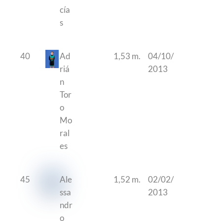
cía
s
40
Ad
1,53 m.
04/10/
riá
2013
n
Tor
o
Mo
ral
es
45
Ale
1,52 m.
02/02/
ssa
2013
ndr
o