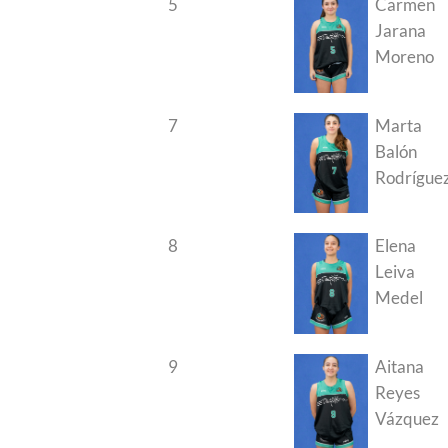
5
Carmen
Jarana
Moreno
7
Marta
Balón
Rodrígue
8
Elena
Leiva
Medel
9
Aitana
Reyes
Vázquez