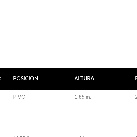
R
POSICIÓN
ALTURA
PÍVOT
1,85 m.