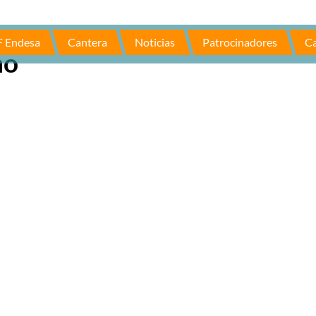
F Endesa
Cantera
Noticias
Patrocinadores
Ca
no