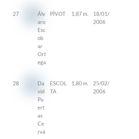
27
Álv
PÍVOT
1,87 m.
18/01/
aro
2006
Esc
ob
ar
Ort
ega
28
Da
ESCOL
1,80 m.
25/02/
vid
TA
2006
Pu
ert
as
Ce
rvá