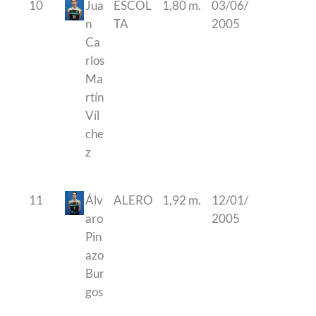
10
Jua
ESCOL
1,80 m.
03/06/
n
TA
2005
Ca
rlos
Ma
rtín
Víl
che
z
11
Álv
ALERO
1,92 m.
12/01/
aro
2005
Pin
azo
Bur
gos