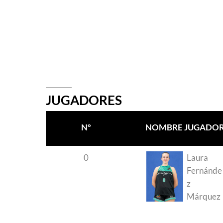
JUGADORES
Nº
NOMBRE JUGADO
0
Laura
Fernánde
z
Márquez