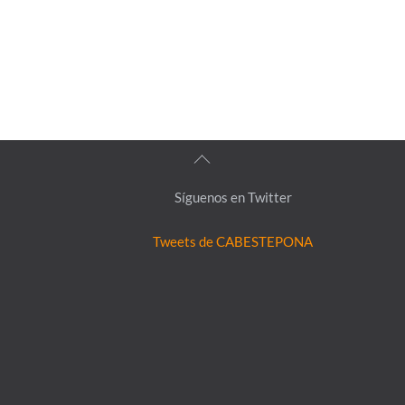
Back
To
Síguenos en Twitter
Top
Tweets de CABESTEPONA