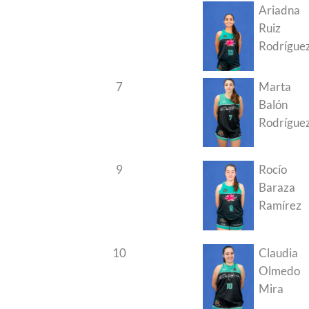
Ariadna
Ruiz
Rodrígue
7
Marta
Balón
Rodrígue
9
Rocío
Baraza
Ramírez
10
Claudia
Olmedo
Mira