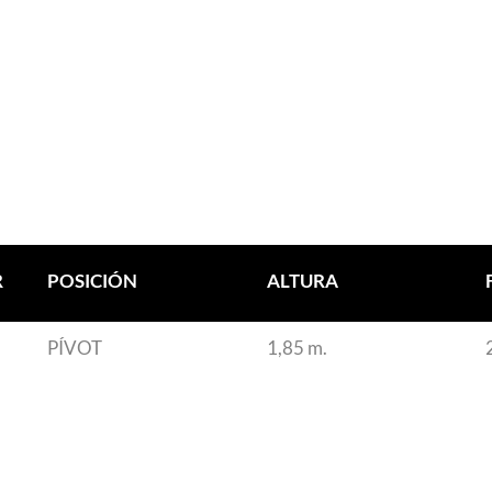
R
POSICIÓN
ALTURA
PÍVOT
1,85 m.