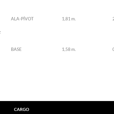
ALA-PÍVOT
1,81 m.
z
BASE
1,58 m.
CARGO