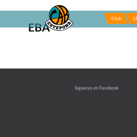
Skip
to
Club
L
content
EBA
Síguenos en Facebook