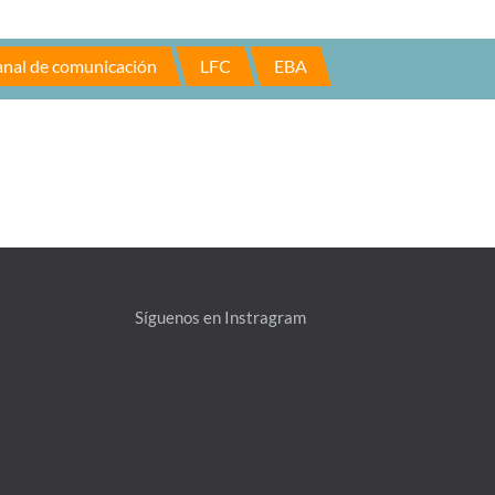
nal de comunicación
LFC
EBA
Síguenos en Instragram