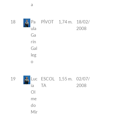
a
18
Pa
PÍVOT
1,74 m.
18/02/
ula
2008
Ga
rín
Gal
leg
o
19
Luc
ESCOL
1,55 m.
02/07/
ía
TA
2008
Ol
me
do
Mir