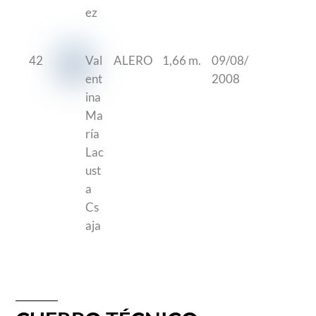
ez
42
Val
ALERO
1,66 m.
09/08/
ent
2008
ina
Ma
ría
Lac
ust
a
Cs
aja