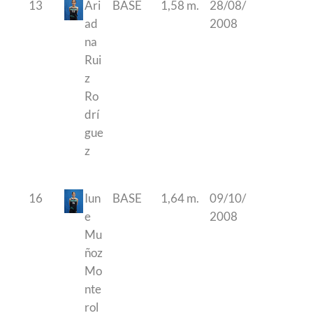
13
Ari
BASE
1,58 m.
28/08/
ad
2008
na
Rui
z
Ro
drí
gue
z
16
Iun
BASE
1,64 m.
09/10/
e
2008
Mu
ñoz
Mo
nte
rol