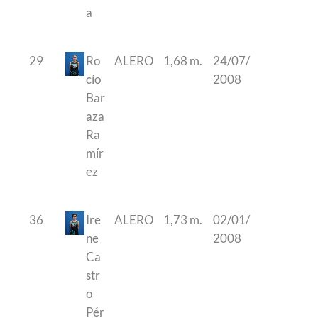
a
29
Ro
ALERO
1,68 m.
24/07/
cío
2008
Bar
aza
Ra
mír
ez
36
Ire
ALERO
1,73 m.
02/01/
ne
2008
Ca
str
o
Pér