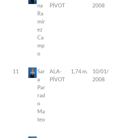
OR
O
na
PÍVOT
2008
Ra
mír
ez
Ca
mp
o
11
Sar
ALA-
1,74 m.
10/01/
a
PÍVOT
2008
Par
rad
o
Ma
teo