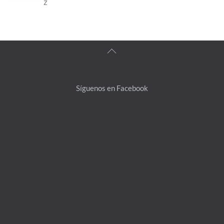
z
Back
To
Top
Síguenos en Facebook