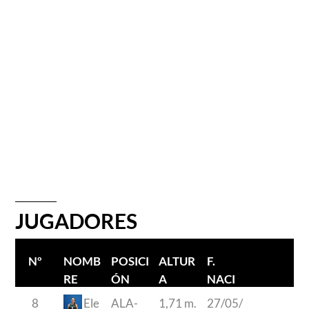
JUGADORES
Nº
NOMB
POSICI
ALTUR
F.
RE
ÓN
A
NACI
JUGAD
MIENT
8
Ele
ALA-
1,71 m.
27/05/