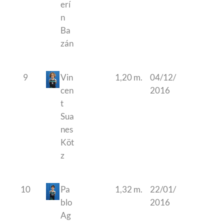
erí
n
Ba
zán
9
Vin
1,20 m.
04/12/
cen
2016
t
Sua
nes
Köt
z
10
Pa
1,32 m.
22/01/
blo
2016
Ag