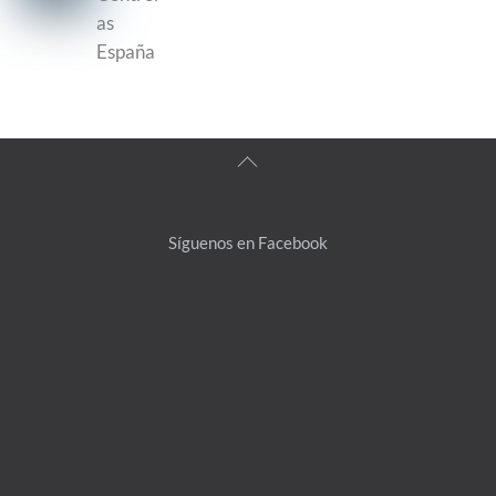
as
España
Back
To
Top
Síguenos en Facebook