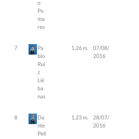
o
Po
ma
res
7
Pa
1,26 m.
07/08/
blo
2016
Rui
z
Lié
ba
nas
8
Da
1,23 m.
28/07/
nte
2016
Pell