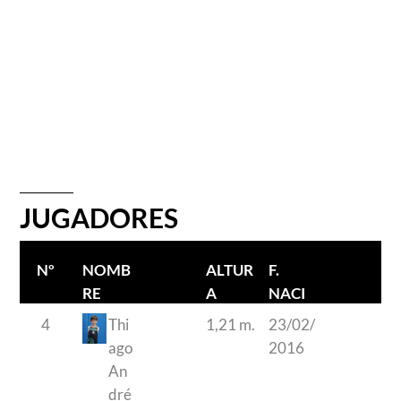
JUGADORES
Nº
NOMB
ALTUR
F.
RE
A
NACI
JUGAD
MIENT
4
Thi
1,21 m.
23/02/
OR
O
ago
2016
An
dré