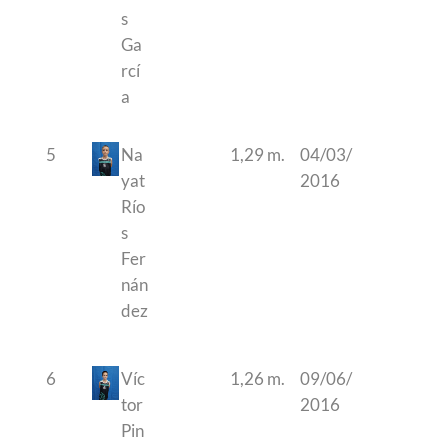
s
Ga
rcí
a
5
Na
1,29 m.
04/03/
yat
2016
Río
s
Fer
nán
dez
6
Víc
1,26 m.
09/06/
tor
2016
Pin