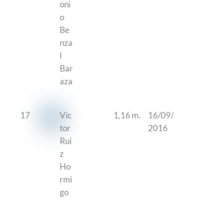
oni
o
Be
nza
l
Bar
aza
17
Víc
1,16 m.
16/09/
tor
2016
Rui
z
Ho
rmi
go