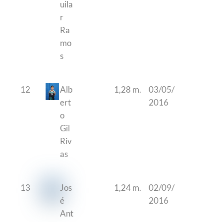
uila
r
Ra
mo
s
12
Alb
1,28 m.
03/05/
ert
2016
o
Gil
Riv
as
13
Jos
1,24 m.
02/09/
é
2016
Ant